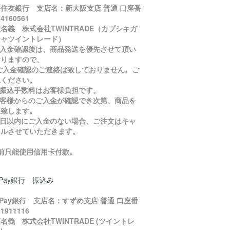
住友銀行 支店名：新大阪支店 普通 口座番
4160561
名義 株式会社TWINTRADE（カブシキガ
シャツイントレード）
ご入金確認後は、商品発送を優先させて頂い
おりますので、
入金確認のご連絡は致しておりません。ご
承ください。
お振込手数料はお客様負担です。
お客様からのご入金が確認でき次第、商品を
送致します。
５日以内にご入金のない場合、ご注文はキャ
セルさせていただきます。
目前只能使用信用卡付款。
yPay銀行 振込み
yPay銀行 支店名：すずめ支店 普通 口座番
1911116
名義 株式会社TWINTRADE (ツイントレ