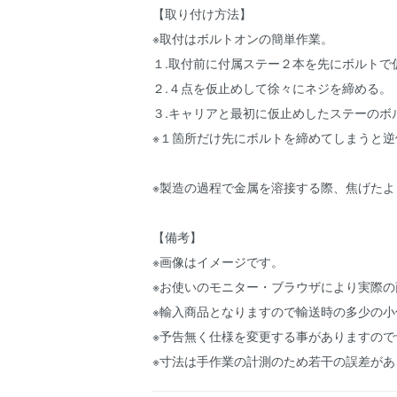
【取り付け方法】
※取付はボルトオンの簡単作業。
１.取付前に付属ステー２本を先にボルトで
２.４点を仮止めして徐々にネジを締める。
３.キャリアと最初に仮止めしたステーのボ
※１箇所だけ先にボルトを締めてしまうと
※製造の過程で金属を溶接する際、焦げた
【備考】
※画像はイメージです。
※お使いのモニター・ブラウザにより実際
※輸入商品となりますので輸送時の多少の
※予告無く仕様を変更する事がありますので
※寸法は手作業の計測のため若干の誤差があ