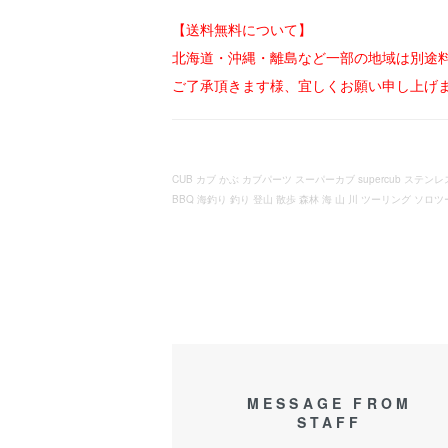
【送料無料について】
北海道・沖縄・離島など一部の地域は別途
ご了承頂きます様、宜しくお願い申し上げ
CUB カブ かぶ カブパーツ スーパーカブ supercub ス
BBQ 海釣り 釣り 登山 散歩 森林 海 山 川 ツーリング ソロツ
MESSAGE FROM
STAFF