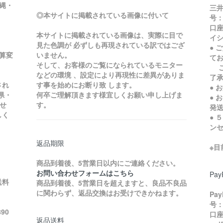
縄・
三井
◎本サイトに掲載されている画像に付いて
号：
口座
本サイトに掲載されている画像は、実際に目で
イ
見た色調が 必ずしも再現されている訳ではござ
● 
加算変
いません。
て
そして、お客様のご覧になられているモニター
ご
などの環境 、設定により再現性に差異がありま
了
され
す事を始めにお断り致 します。
● 
県・
何卒ご理解頂きます様宜しくお願い申し上げま
● 
せ
す。
発
しく
● 
ン
返品期限
※
商品到着後、5営業日以内にご連絡ください。
お問い合わせフォームはこちら
Pa
送料
商品到着後、5営業日を超えますと、良品不良品
に関わらず、返品交換はお受けできかねます。
Pa
号：
90
口座
返品送料