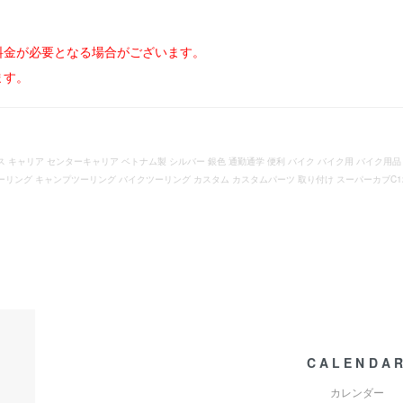
料金が必要となる場合がございます。
ます。
テンレス キャリア センターキャリア ベトナム製 シルバー 銀色 通勤通学 便利 バイク バイク用 バイク
ーリング キャンプツーリング バイクツーリング カスタム カスタムパーツ 取り付け スーパーカブC125 super
CALENDA
カレンダー