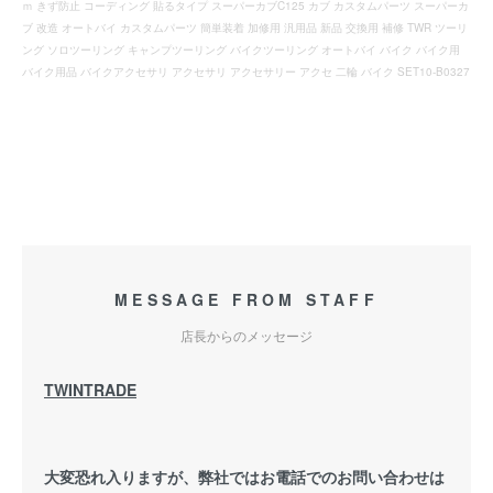
ｍ きず防止 コーディング 貼るタイプ スーパーカブC125 カブ カスタムパーツ スーパーカ
ブ 改造 オートバイ カスタムパーツ 簡単装着 加修用 汎用品 新品 交換用 補修 TWR ツーリ
ング ソロツーリング キャンプツーリング バイクツーリング オートバイ バイク バイク用
バイク用品 バイクアクセサリ アクセサリ アクセサリー アクセ 二輪 バイク SET10-B0327
MESSAGE FROM STAFF
店長からのメッセージ
TWINTRADE
大変恐れ入りますが、弊社ではお電話でのお問い合わせは