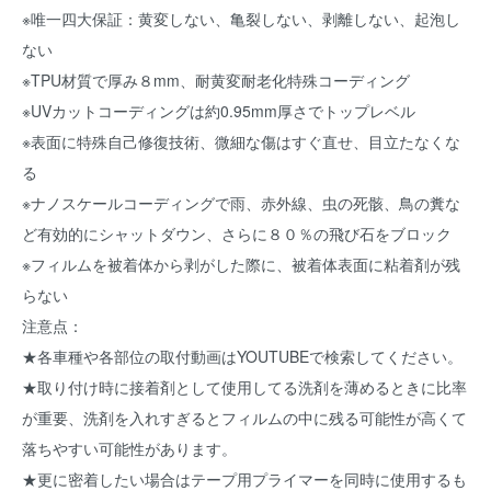
※唯一四大保証：黄変しない、亀裂しない、剥離しない、起泡し
ない
※TPU材質で厚み８mm、耐黄変耐老化特殊コーディング
※UVカットコーディングは約0.95mm厚さでトップレベル
※表面に特殊自己修復技術、微細な傷はすぐ直せ、目立たなくな
る
※ナノスケールコーディングで雨、赤外線、虫の死骸、鳥の糞な
ど有効的にシャットダウン、さらに８０％の飛び石をブロック
※フィルムを被着体から剥がした際に、被着体表面に粘着剤が残
らない
注意点：
★各車種や各部位の取付動画はYOUTUBEで検索してください。
★取り付け時に接着剤として使用してる洗剤を薄めるときに比率
が重要、洗剤を入れすぎるとフィルムの中に残る可能性が高くて
落ちやすい可能性があります。
★更に密着したい場合はテープ用プライマーを同時に使用するも