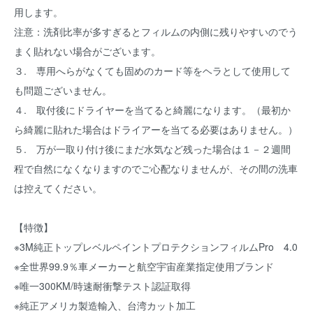
用します。
注意：洗剤比率が多すぎるとフィルムの内側に残りやすいのでう
まく貼れない場合がございます。
３. 専用へらがなくても固めのカード等をヘラとして使用して
も問題ございません。
４. 取付後にドライヤーを当てると綺麗になります。（最初か
ら綺麗に貼れた場合はドライアーを当てる必要はありません。）
５. 万が一取り付け後にまだ水気など残った場合は１－２週間
程で自然になくなりますのでご心配なりませんが、その間の洗車
は控えてください。
【特徴】
※3M純正トップレベルペイントプロテクションフィルムPro 4.0
※全世界99.9％車メーカーと航空宇宙産業指定使用ブランド
※唯一300KM/時速耐衝撃テスト認証取得
※純正アメリカ製造輸入、台湾カット加工