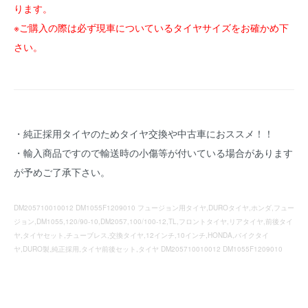
ります。
※ご購入の際は必ず現車についているタイヤサイズをお確かめ下
さい。
・純正採用タイヤのためタイヤ交換や中古車におススメ！！
・輸入商品ですので輸送時の小傷等が付いている場合があります
が予めご了承下さい。
DM205710010012 DM1055F1209010 フュージョン用タイヤ,DUROタイヤ,ホンダ,フュー
ジョン,DM1055,120/90-10,DM2057,100/100-12,TL,フロントタイヤ,リアタイヤ,前後タイ
ヤ,タイヤセット,チューブレス,交換タイヤ,12インチ,10インチ,HONDA,バイクタイ
ヤ,DURO製,純正採用,タイヤ前後セット,タイヤ DM205710010012 DM1055F1209010