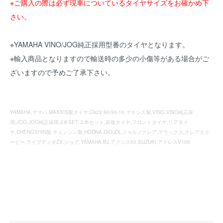
※ご購入の際は必ず現車についているタイヤサイズをお確かめ下
さい。
※YAMAHA VINO/JOG純正採用型番のタイヤとなります。
※輸入商品となりますので輸送時の多少の小傷等がある場合がご
ざいますので予めご了承下さい。
YAMAHA,ヤマハ,MAXXIS製タイヤ,C922 90/90-10,マキシス製,VINO,ViNO純正採
用,JOG,JOG純正採用,2本SET,２本セット,前後タイヤ,フロントタイヤ,リアタイ
ヤ,CHENGSHIN製,チェンシン製,HODNA,DIO,ZX,ジョルノクレア,デラックス,クレアスク
ーピー,ライブディオZX,ジョグ,YAMAHA,BJ,アクシス50,SUZUKI,アドレスV100