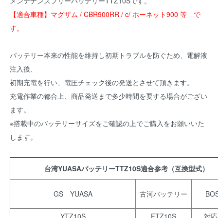
メンテナンスフリーバッテリーTTZ10Sです。
【適合車種】マグザム / CBR900RR / c/ ホーネット900 等 で
す。
バッテリー本来の性能を維持し初期トラブルを防ぐため、電解液
注入後、
初期充電を行い、電圧チェック後の発送とさせて頂きます。
充電作業の都合上、商品発送まで多少時間を要する場合がござい
ます。
※搭載中のバッテリーサイズをご確認の上でご購入をお願いいた
します。
台湾YUASAバッテリーTTZ10S適合参考（互換型式）
GS YUASA
古河バッテリー
BO
YTZ10S
FTZ10S
対応