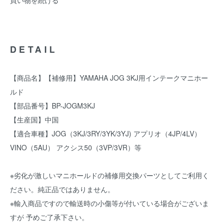
買い物を続ける
DETAIL
【商品名】【補修用】YAMAHA JOG 3KJ用インテークマニホー
ルド
【部品番号】BP-JOGM3KJ
【生産国】中国
【適合車種】JOG（3KJ/3RY/3YK/3YJ) アプリオ（4JP/4LV）
VINO（5AU） アクシス50（3VP/3VR）等
※劣化が激しいマニホールドの補修用交換パーツとしてご利用く
ださい。純正品ではありません。
※輸入商品ですので輸送時の小傷等が付いている場合がございま
すが 予めご了承下さい。