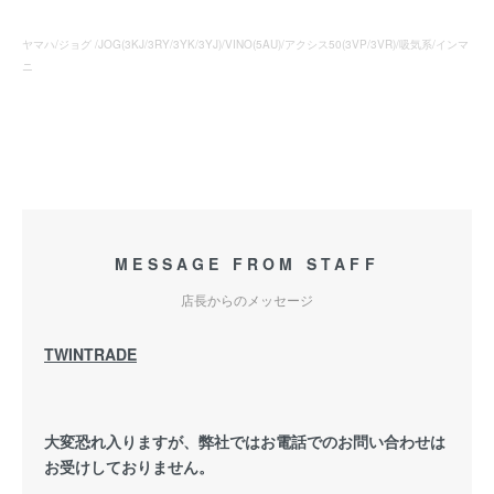
ヤマハ/ジョグ /JOG(3KJ/3RY/3YK/3YJ)/VINO(5AU)/アクシス50(3VP/3VR)/吸気系/インマ
ニ
MESSAGE FROM STAFF
店長からのメッセージ
TWINTRADE
大変恐れ入りますが、弊社ではお電話でのお問い合わせは
お受けしておりません。