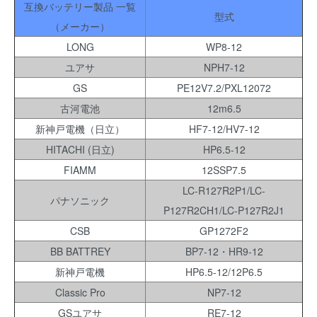
互換バッテリー製品 一覧
型式
（メーカー）
LONG
WP8-12
ユアサ
NPH7-12
GS
PE12V7.2/PXL12072
古河電池
12m6.5
新神戸電機（日立）
HF7-12/HV7-12
HITACHI (日立)
HP6.5-12
FIAMM
12SSP7.5
LC-R127R2P1/LC-
パナソニック
P127R2CH1/LC-P127R2J1
CSB
GP1272F2
BB BATTREY
BP7-12・HR9-12
新神戸電機
HP6.5-12/12P6.5
Classic Pro
NP7-12
GSユアサ
RE7-12