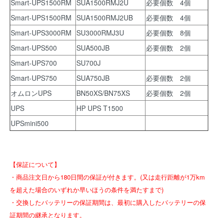
Smart-UPS1500RM
SUA1500RMJ2U
必要個数 4個
Smart-UPS1500RM
SUA1500RMJ2UB
必要個数 4個
Smart-UPS3000RM
SU3000RMJ3U
必要個数 8個
Smart-UPS500
SUA500JB
必要個数 2個
Smart-UPS700
SU700J
Smart-UPS750
SUA750JB
必要個数 2個
オムロンUPS
BN50XS/BN75XS
必要個数 2個
UPS
HP UPS T1500
UPSmini500
【保証について】
・商品注文日から180日間の保証が付きます。(又は走行距離が1万km
を超えた場合のいずれか早いほうの条件を満たすまで)
・交換したバッテリーの保証期間は、最初に購入したバッテリーの保
証期間の継承となります。