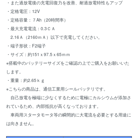
・また過放電後の充電回復力を改善、耐過放電特性もアップ
・定格電圧：12V
・定格容量：７Ah（20時間率）
・最大充電電流：0.3ＣＡ
2.16Ａ（2160ｍＡ）以下で充電してください。
・端子形状：F2端子
・サイズ：約151ｘ97.5ｘ65ｍｍ
※搭載中のバッテリーサイズをご確認の上でご購入をお願いいた
します。
・重量：約2.65ｋｇ
※こちらの商品は、通信工業用シールバッテリです。
自己放電を極端に少なくするために電極にカルシウムが添加さ
れているため、内部抵抗が高くなっております。
車両用スタータモータ等の瞬間的に大電流を必要とする用途に
は向きません。