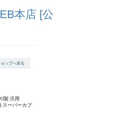
B本店 [公
ショップへ戻る
KI製 汎用
ム) スーパーカブ