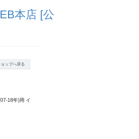
B本店 [公
ショップへ戻る
7-18年)用 イ