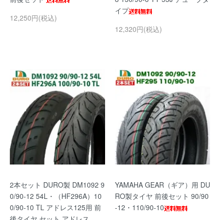
イプ
12,250円(税込)
12,320円(税込)
2本セット DURO製 DM1092 9
YAMAHA GEAR（ギア）用 DU
0/90-12 54L・（HF296A）10
RO製タイヤ 前後セット 90/90
0/90-10 TL アドレス125用 前
-12・110/90-10
後タイヤ セット アドレス