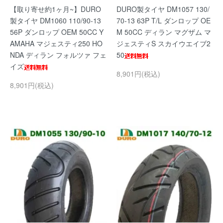
【取り寄せ約1ヶ月~】DURO
DURO製タイヤ DM1057 130/
製タイヤ DM1060 110/90-13
70-13 63P T/L ダンロップ OE
56P ダンロップ OEM 50CC Y
M 50CC ディラン マグザム マ
AMAHA マジェスティ250 HO
ジェスティS スカイウエイブ2
NDA ディラン フォルツァ フェ
50
イズ
8,901円(税込)
8,901円(税込)