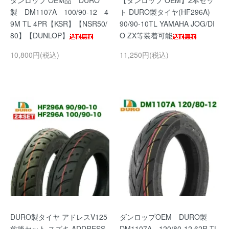
ダンロップ OEM品 DURO
【ダンロップ OEM】2本セッ
製 DM1107A 100/90-12 4
ト DURO製タイヤ(HF296A)
9M TL 4PR【KSR】【NSR50/
90/90-10TL YAMAHA JOG/DI
80】【DUNLOP】
O ZX等装着可能
10,800円(税込)
11,250円(税込)
DURO製タイヤ アドレスV125
ダンロップOEM DURO製
前後セット スズキ ADDRESS
DM1107A 120/80-12 62R TL