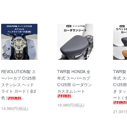
REVOLUTION製 ス
TWR製 HONDA 全
TWR製 
ーパーカブ C125用
年式 スーパーカブ
年式 
ステンレス ヘッド
C125用 ローダウン
C125
ライト ガード ( 全2
カスタムシート
き タ
色 )
ート ( 
19,980円(税込)
14,980円(税込)
21,00