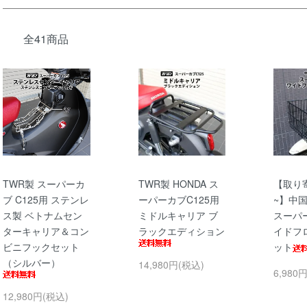
全41商品
TWR製 スーパーカ
TWR製 HONDA ス
【取り
ブ C125用 ステンレ
ーパーカブC125用
~】中国
ス製 ベトナムセン
ミドルキャリア ブ
スーパ
ターキャリア＆コン
ラックエディション
イドフ
ビニフックセット
ット
（シルバー）
14,980円(税込)
6,980
12,980円(税込)