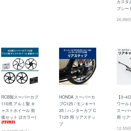
カスタ
ブシー
26,98
RCB製スーパーカブ
HONDA スーパーカ
【3~4
110用 アルミ製 キ
ブC125 / モンキー1
ワール
ャストホイール 前
25 / ハンターカブ C
スーパー
後セット (2カラー)
T125 用 リアステッ
用 リ
プ
12,55