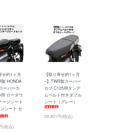
寄せ約1ヶ月
【取り寄せ約1ヶ月
R製 HONDA
~】TWR製スーパー
 スーパーカ
カブ C125用タンデ
25用 ローダウ
ムベルト付きダブル
テージシート
シート（グレー）
オンシート セ
29,801円(税込)
1円(税込)