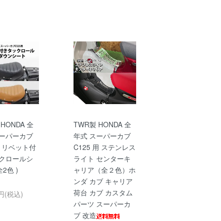
HONDA 全
TWR製 HONDA 全
スーパーカブ
年式 スーパーカブ
用 リベット付
C125 用 ステンレス
ックロールシ
ライト センターキ
全2色 )
ャリア（全２色）ホ
ンダ カブ キャリア
荷台 カブ カスタム
1円(税込)
パーツ スーパーカ
ブ 改造