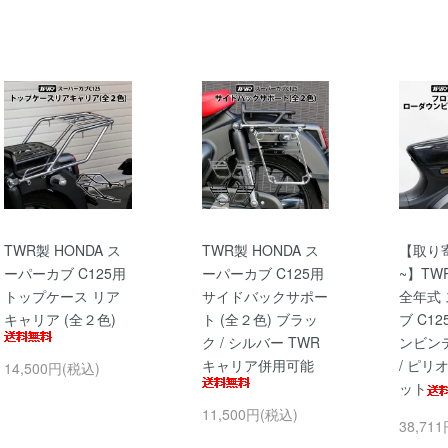
TWR製 HONDA ス
TWR製 HONDA ス
【取り
ーパーカブ C125用
ーパーカブ C125用
~】TW
トップケース リア
サイドバックサポー
全年式
キャリア (全２色)
ト (全２色) ブラッ
ブ C1
ク / シルバー TWR
ンビン
キャリア併用可能
/ ピリ
14,500円(税込)
ット
11,500円(税込)
38,71