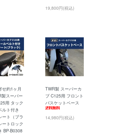
19,800円(税込)
寄せ約1ヶ月
TWR製 スーパーカ
WR製スーパー
ブ C125用 フロント
125用 タック
バスケットベース
ベルト付き
シート（ブラ
14,980円(税込)
シートロック
BP-B0308