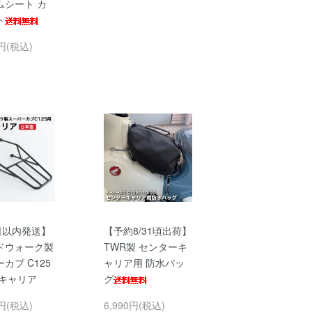
ムシート カ
ト
0円(税込)
日以内発送】
【予約8/31頃出荷】
ドウォーク製
TWR製 センターキ
カブ C125
ャリア用 防水バッ
アキャリア
グ
0円(税込)
6,990円(税込)