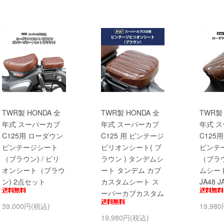
TWR製 HONDA 全
TWR製 HONDA 全
TWR製 
年式 スーパーカブ
年式 スーパーカブ
年式 
C125用 ローダウン
C125 用 ビンテージ
C125
ビンテージシート
ピリオンシート( ブ
ビンテ
（ブラウン) / ピリ
ラウン ) タンデムシ
（ブラ
オンシート（ブラウ
ート タンデム カブ
ムシート 
ン) 2点セット
カスタムシート ス
JA48 J
ーパーカブカスタム
39,000円(税込)
19,98
19,980円(税込)