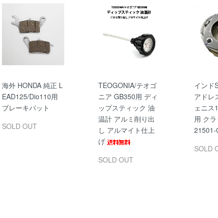
海外 HONDA 純正 L
TEOGONIA/テオゴ
インドS
EAD125/Dio110用
ニア GB350用 ディ
アドレス
ブレーキパット
ップスティック 油
ェニス1
温計 アルミ削り出
用 ク
SOLD OUT
し アルマイト仕上
21501-
げ
SOLD 
SOLD OUT