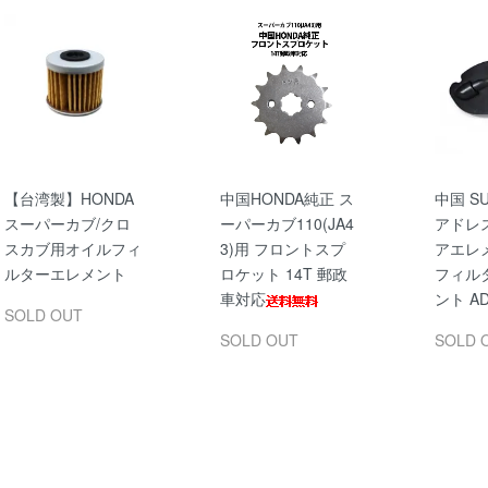
【台湾製】HONDA
中国HONDA純正 ス
中国 SU
スーパーカブ/クロ
ーパーカブ110(JA4
アドレス
スカブ用オイルフィ
3)用 フロントスプ
アエレ
ルターエレメント
ロケット 14T 郵政
フィル
車対応
ント AD
SOLD OUT
SOLD OUT
SOLD 