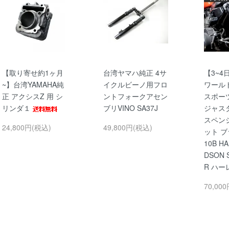
【取り寄せ約1ヶ月
台湾ヤマハ純正 4サ
【3~4
~】台湾YAMAHA純
イクルビーノ用フロ
ワール
正 アクシスZ 用 シ
ントフォークアセン
スポー
リンダ１
ブリVINO SA37J
ジャス
スペン
24,800円(税込)
49,800円(税込)
ット ブ
10B HA
DSON 
R ハー
70,00