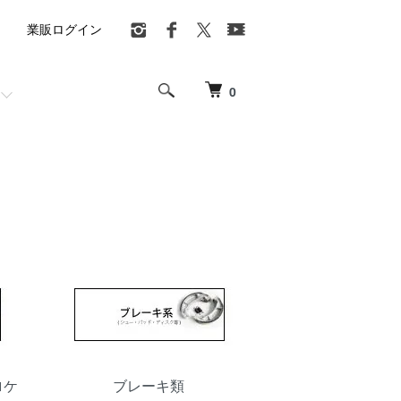
業販ログイン
0
ロケ
ブレーキ類